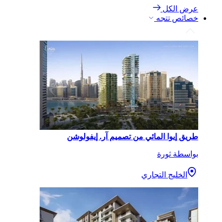
عرض الكل
خصائص تتجه
طريق إيوا المائي من تصميم آر. إيفولوشن
بواسطة ثورة
الخليج التجاري