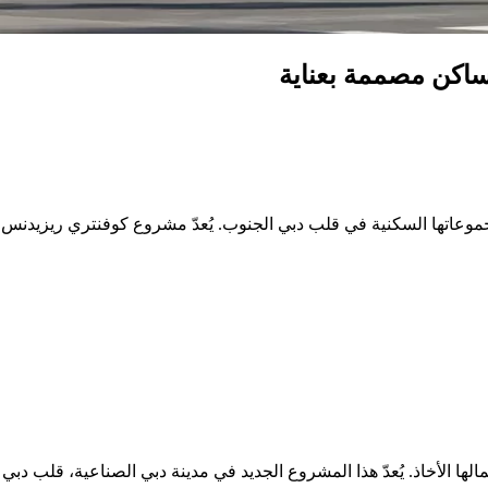
عملية في كوفنتري ريزيدنس 1، وانغمس في جمالها الأخاذ. يُعدّ هذا المشروع الجديد في مدينة 