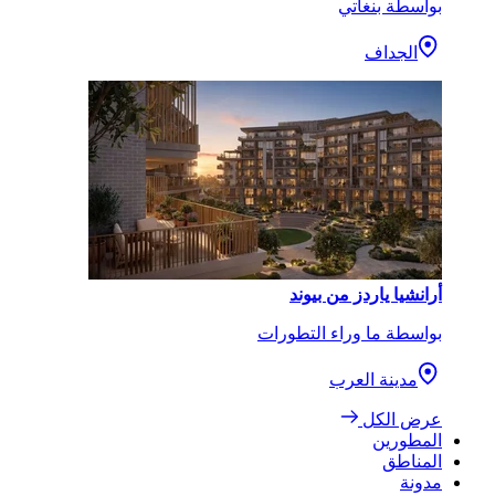
بواسطة بنغاتي
الجداف
أرانشيا ياردز من بيوند
بواسطة ما وراء التطورات
مدينة العرب
عرض الكل
المطورين
المناطق
مدونة