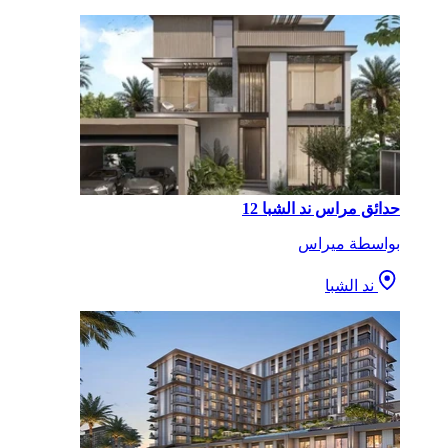
حدائق مراس ند الشبا 12
بواسطة ميراس
ند الشبا