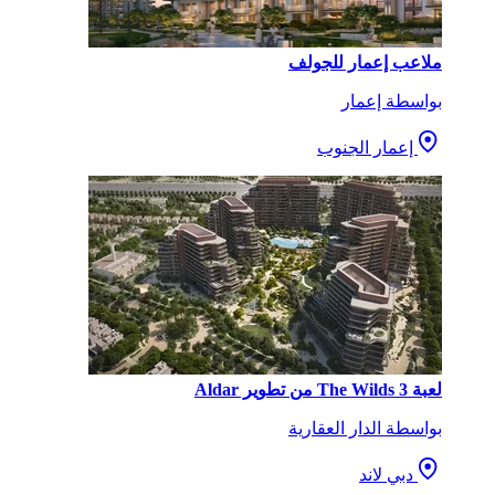
ملاعب إعمار للجولف
بواسطة إعمار
إعمار الجنوب
لعبة The Wilds 3 من تطوير Aldar
بواسطة الدار العقارية
دبي لاند