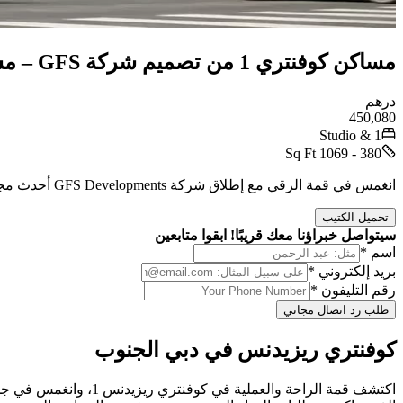
مساكن كوفنتري 1 من تصميم شركة GFS – مساكن مصممة بعناية
درهم
450,080
Studio & 1
380 - 1069 Sq Ft
انغمس في قمة الرقي مع إطلاق شركة GFS Developments أحدث مجموعاتها السكنية في قلب دبي الجنوب. يُعدّ مشروع كوفنتري ريزيدنس 1 جوهرة سكنية تجمع بين الراحة والفخامة لحياة استثنائية.
تحميل الكتيب
سيتواصل خبراؤنا معك قريبًا! ابقوا متابعين
اسم *
بريد إلكتروني *
رقم التليفون *
طلب رد اتصال مجاني
كوفنتري ريزيدنس في دبي الجنوب
اكتشف قمة الراحة وال