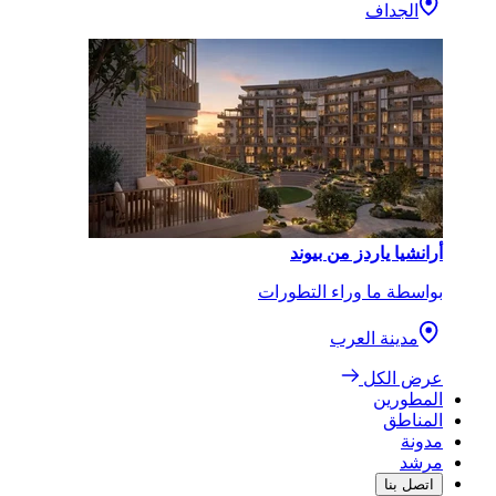
الجداف
أرانشيا ياردز من بيوند
بواسطة ما وراء التطورات
مدينة العرب
عرض الكل
المطورين
المناطق
مدونة
مرشد
اتصل بنا