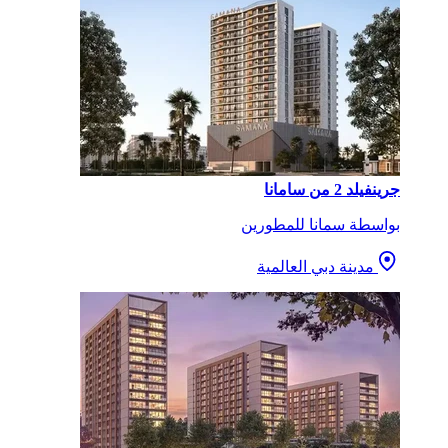
جرينفيلد 2 من سامانا
بواسطة سمانا للمطورين
مدينة دبي العالمية