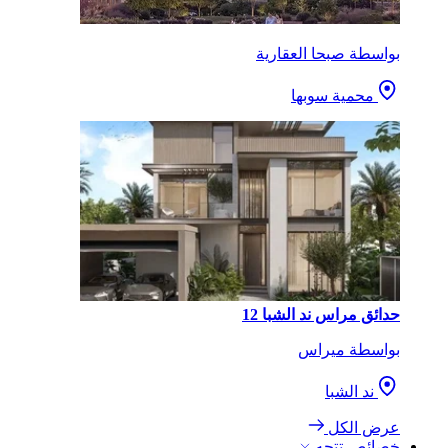
بواسطة صبحا العقارية
محمية سوبها
حدائق مراس ند الشبا 12
بواسطة ميراس
ند الشبا
عرض الكل
خصائص تتجه