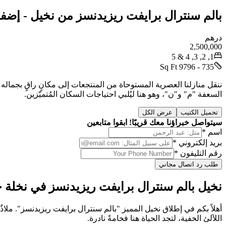
بالم سنترال برايفت ريزيدنسز من نخيل - إضفاء
درهم
2,500,000
1, 2, 3, 4 & 5
735 - 9796 Sq Ft
ننقل منازلنا العصرية المستوحاة من المنتجعات إلى مكانٍ راقٍ بجمال
السعفة "م" و"ن"، وهو هنا ليُلبي احتياجات السكان المُتميّزين.
تحميل الكتيب
عرض الكل
سيتواصل خبراؤنا معك قريبًا! ابقوا متابعين
اسم *
بريد إلكتروني *
رقم التليفون *
طلب رد اتصال مجاني
نخيل بالم سنترال برايفت ريزيدنسز في نخلة 
اللآلئ الخفية، لتجد الحياة هنا فخامةً نادرة.