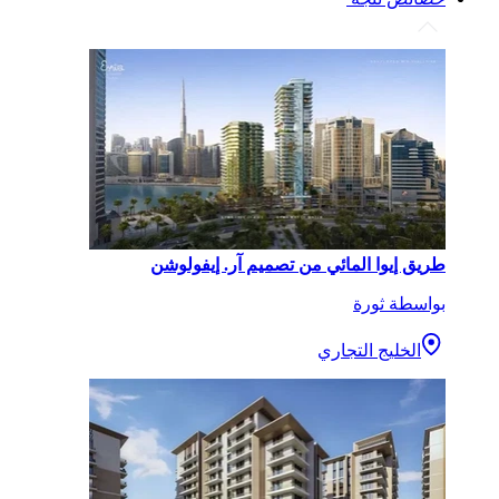
طريق إيوا المائي من تصميم آر. إيفولوشن
بواسطة ثورة
الخليج التجاري