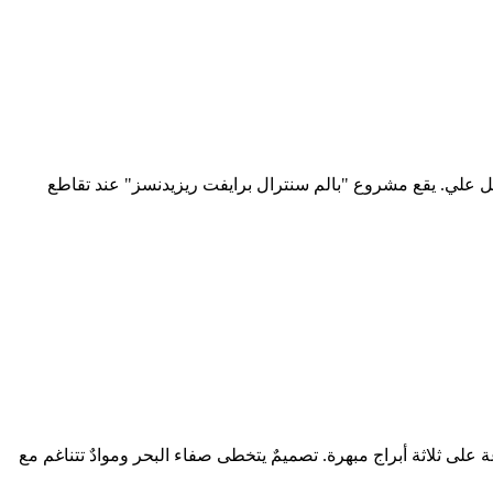
جبل علي. يقع مشروع "بالم سنترال برايفت ريزيدنسز" عند تقاطع
ز "بالم سنترال برايفت ريزيدنسز". ملاذٌ يجسّد تعابير الهدوء والتواصل، مع مجموعة مختارة من 212 منزلاً موزعة على ثلاثة أبراج مبهرة. تصميمٌ يتخطى صفاء البحر وموادٌ تتناغم مع