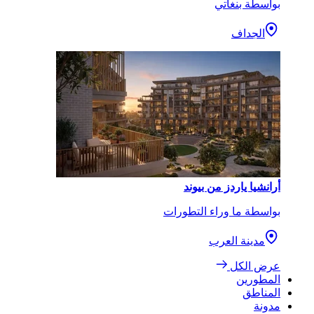
بواسطة بنغاتي
الجداف
أرانشيا ياردز من بيوند
بواسطة ما وراء التطورات
مدينة العرب
عرض الكل
المطورين
المناطق
مدونة