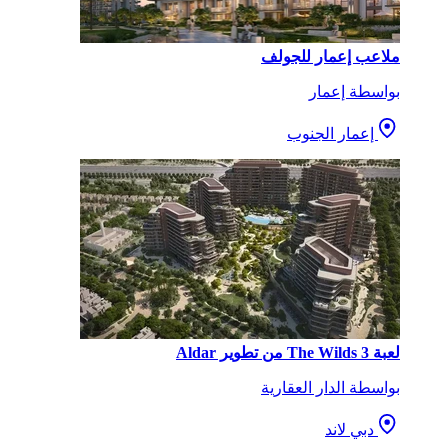
ملاعب إعمار للجولف
بواسطة إعمار
إعمار الجنوب
لعبة The Wilds 3 من تطوير Aldar
بواسطة الدار العقارية
دبي لاند