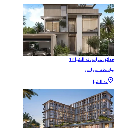
حدائق مراس ند الشبا 12
بواسطة ميراس
ند الشبا