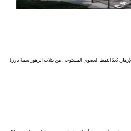
ر، حدائق ويبريدج 5، مستوحاة من روعة الطبيعة. وتكريمًا للإزهار، يُعدّ النمط العضوي المستوحى من بتلات الزهور سمةً بارزةً