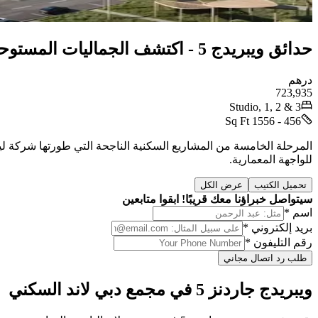
حدائق ويبريدج 5 - اكتشف الجماليات المستوحاة من الطراز البريطاني
درهم
723,935
Studio, 1, 2 & 3
456 - 1556 Sq Ft
للواجهة المعمارية.
تحميل الكتيب
عرض الكل
سيتواصل خبراؤنا معك قريبًا! ابقوا متابعين
اسم *
بريد إلكتروني *
رقم التليفون *
طلب رد اتصال مجاني
ويبريدج جاردنز 5 في مجمع دبي لاند السكني