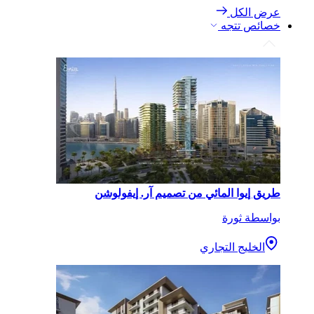
عرض الكل
خصائص تتجه
طريق إيوا المائي من تصميم آر. إيفولوشن
بواسطة ثورة
الخليج التجاري