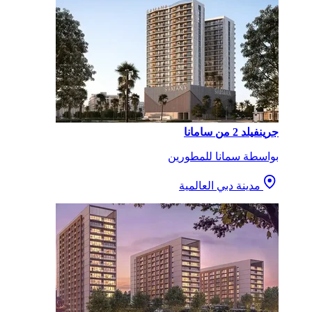
جرينفيلد 2 من سامانا
بواسطة سمانا للمطورين
مدينة دبي العالمية