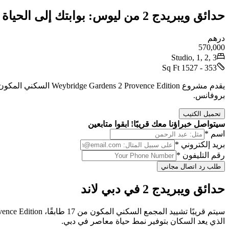
حدائق ويبريدج 2 من ليوس: بوابتك إلى الحياة العصرية في دبي لاند
درهم
570,000
Studio, 1, 2, 3
353 - 1527 Sq Ft
بروفانس.
تحميل الكتيب
سيتواصل خبراؤنا معك قريبًا! ابقوا متابعين
اسم *
بريد إلكتروني *
رقم التليفون *
طلب رد اتصال مجاني
حدائق ويبريدج 2 في دبي لاند
الذي يعد السكان بتوفير نمط حياة معاصر في دبي.