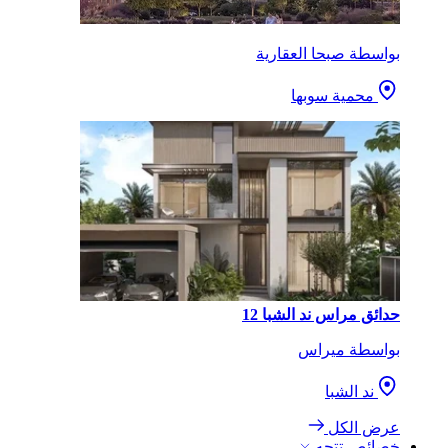
بواسطة صبحا العقارية
محمية سوبها
حدائق مراس ند الشبا 12
بواسطة ميراس
ند الشبا
عرض الكل
خصائص تتجه