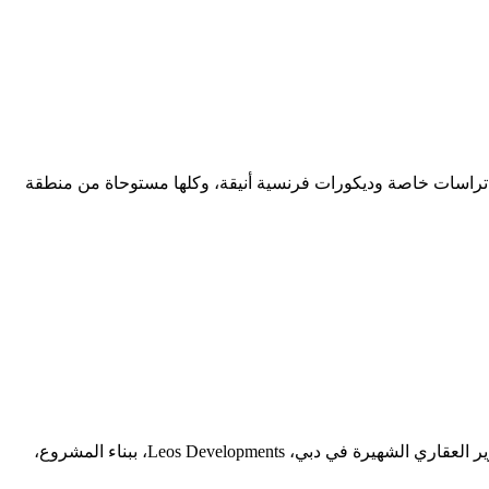
Weybridge Gardens 2 Pro السكني المكون من 17 طابقًا في دبي لاند أسلوب حياة عصريًا. فهو يوفر 288 وحدة مع تراسات خاصة وديكورات فرنسية أنيقة، وكلها مستوحاة من منطقة
سيتم قريبًا تشييد المجمع السكني المكون من 17 طابقًا، Weybridge Gardens 2 Provence Edition في دبي لاند، دبي. تقوم إحدى شركات التطوير العقاري الشهيرة في دبي، Leos Developments، ببناء المشروع،