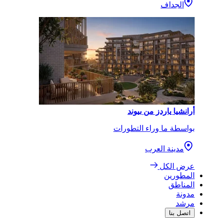
الجداف
أرانشيا ياردز من بيوند
بواسطة ما وراء التطورات
مدينة العرب
عرض الكل
المطورين
المناطق
مدونة
مرشد
اتصل بنا