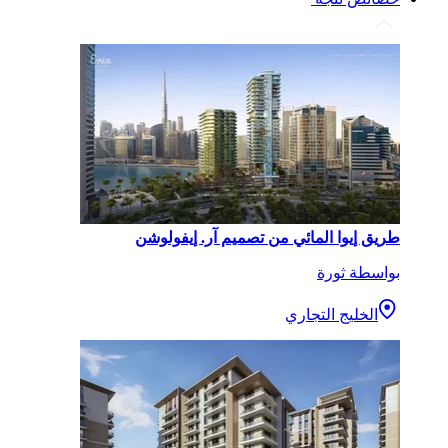
طريق إيوا المائي من تصميم آر. إيفولوشن
بواسطة ثورة
الخليج التجاري