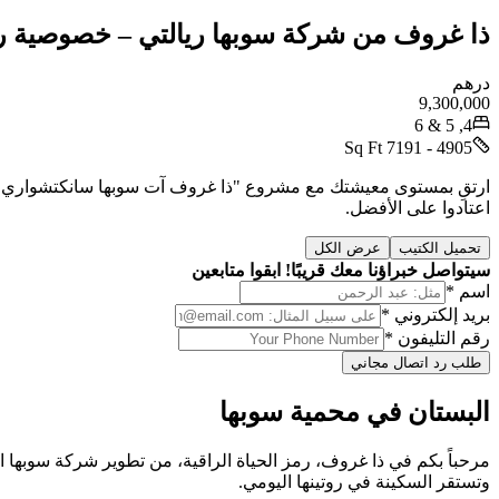
ذا غروف من شركة سوبها ريالتي – خصوصية راقية
درهم
9,300,000
4, 5 & 6
4905 - 7191 Sq Ft
ارتقِ بمستوى معيشتك مع مشروع "ذا غروف آت سوبها سانكتشواري" من ش
اعتادوا على الأفضل.
تحميل الكتيب
عرض الكل
سيتواصل خبراؤنا معك قريبًا! ابقوا متابعين
اسم *
بريد إلكتروني *
رقم التليفون *
طلب رد اتصال مجاني
البستان في محمية سوبها
مرحباً بكم في ذا غروف، رمز الحياة الراقية، من تطوير شركة سوبها ال
وتستقر السكينة في روتينها اليومي.