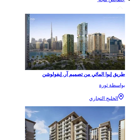
طريق إيوا المائي من تصميم آر. إيفولوشن
بواسطة ثورة
الخليج التجاري