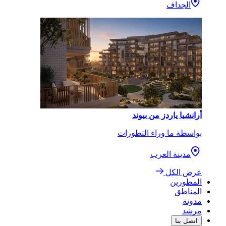
الجداف
أرانشيا ياردز من بيوند
بواسطة ما وراء التطورات
مدينة العرب
عرض الكل
المطورين
المناطق
مدونة
مرشد
اتصل بنا