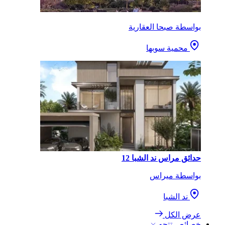
بواسطة صبحا العقارية
محمية سوبها
حدائق مراس ند الشبا 12
بواسطة ميراس
ند الشبا
عرض الكل
خصائص تتجه