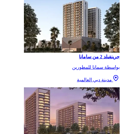
جرينفيلد 2 من سامانا
بواسطة سمانا للمطورين
مدينة دبي العالمية